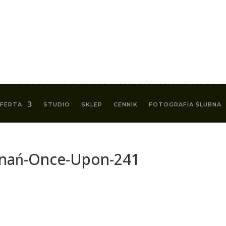
FERTA
STUDIO
SKLEP
CENNIK
FOTOGRAFIA ŚLUBNA
znań-Once-Upon-241