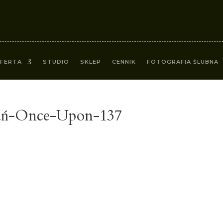
FERTA
STUDIO
SKLEP
CENNIK
FOTOGRAFIA ŚLUBNA
nań-Once-Upon-137