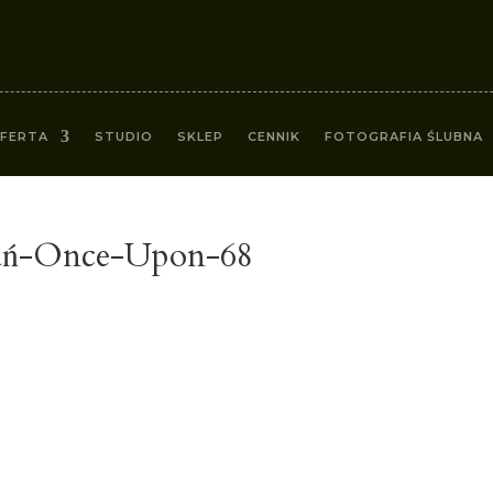
FERTA
STUDIO
SKLEP
CENNIK
FOTOGRAFIA ŚLUBNA
nań-Once-Upon-68