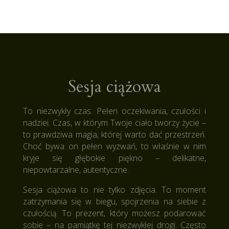
Sesja ciążowa
To niezwykły czas. Pełen oczekiwania, czułości i
nadziei. Czas, w którym Twoje ciało tworzy życie –
to prawdziwa magia, której warto dać przestrzeń.
Choć bywa on pełen wyzwań, to właśnie w nim
kryje się głębokie piękno – delikatne,
niepowtarzalne, autentyczne.
Sesja ciążowa to nie tylko zdjęcia. To moment
zatrzymania się w biegu, spojrzenia na siebie z
czułością. To prezent, który możesz podarować
sobie – na pamiątkę tej niezwykłej drogi. Często