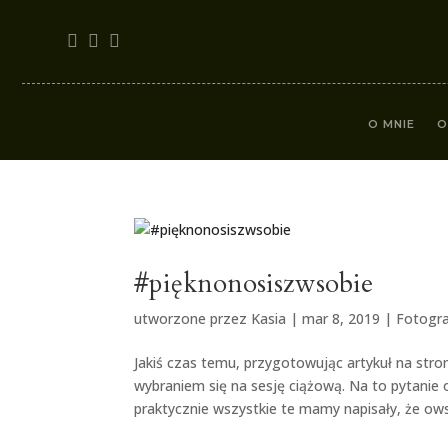
O MNIE
O
#pięknonosiszwsobie
utworzone przez
Kasia
|
mar 8, 2019
|
Fotogra
Jakiś czas temu, przygotowując artykuł na str
wybraniem się na sesję ciążową. Na to pytanie 
praktycznie wszystkie te mamy napisały, że ow