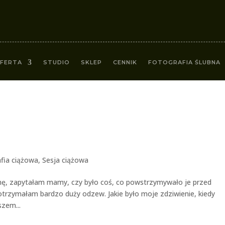
FERTA
STUDIO
SKLEP
CENNIK
FOTOGRAFIA ŚLUBNA
fia ciążowa
,
Sesja ciążowa
onę, zapytałam mamy, czy było coś, co powstrzymywało je przed
otrzymałam bardzo duży odzew. Jakie było moje zdziwienie, kiedy
szem...