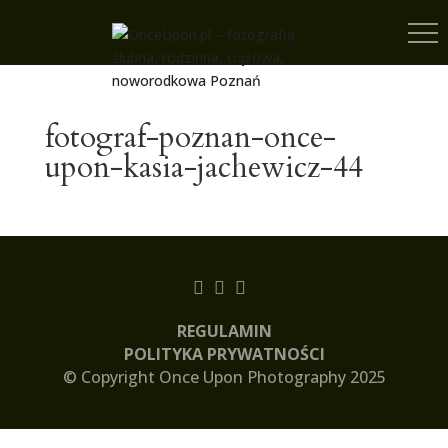
fotograf-poznan-once-
upon-kasia-jachewicz-44
REGULAMIN
POLITYKA PRYWATNOŚCI
© Copyright Once Upon Photography 2025